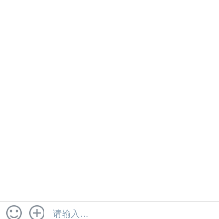
柑橘红2号检测
果糖检测
法律声明
投诉建议
网站地图
联系我们
COPYRIGHT © 2023 广州市健明迪检测有限公司 .
粤ICP备
2022046874号