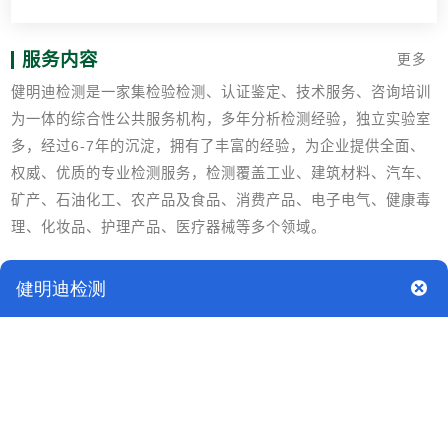
服务内容
更多
健明迪检测是一家集检验检测、认证鉴定、技术服务、咨询培训
为一体的综合性公共服务机构，多年分析检测经验，独立实验室
多，经过6-7年的沉淀，拥有了丰富的经验，为企业提供全面、
权威、优质的专业检测服务，检测覆盖工业、建筑材料、汽车、
矿产、石油化工、农产品及食品、消费产品、电子电气、健康毒
理、化妆品、护理产品、医疗器械等多个领域。
试验标准
GB/T 6151纺织品 色牢度试验 试验通则
GB/T 33283-2016 纺织品 色牢度试验 耐工业洗涤色牢度
ISO 105-C12：2004纺织品 色牢度试验 第C12部分： 耐工业
洗涤色牢度
GB/T 250纺织品 色牢度试验 评定变色用灰色样卡
GB/T 251纺织品 色牢度试验 评定沾色用灰色样卡