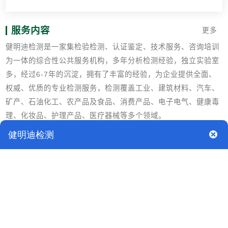
服务内容
更多
健明迪检测是一家集检验检测、认证鉴定、技术服务、咨询培训
为一体的综合性公共服务机构，多年分析检测经验，独立实验室
多，经过6-7年的沉淀，拥有了丰富的经验，为企业提供全面、
权威、优质的专业检测服务，检测覆盖工业、建筑材料、汽车、
矿产、石油化工、农产品及食品、消费产品、电子电气、健康毒
理、化妆品、护理产品、医疗器械等多个领域。
检测标准
GB/T 29257-2012 纺织品 织物褶皱回复性的评定 外观法
EN 22313-1992 纺织品 以回复角表示表示水平折叠试样的折痕
回复性的测定
BS EN ISO 2313-1-2021 纺织品 通过测量回复角来测定织物
折皱试样的回复率