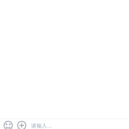
纺织品商业干洗后性能评价
毛毯非可复性伸长试验
法律声明
投诉建议
网站地图
联系我们
COPYRIGHT © 2023 广州市健明迪检测有限公司 .
粤ICP备
2022046874号