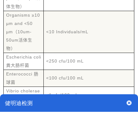
体生物）
Organisms ≥10
µm and <50
µm（10um-
<10 Individuals/mL
50um活体生
物）
Escherichia coli
<250 cfu/100 mL
粪大肠杆菌
Enterococci 肠
<100 cfu/100 mL
球菌
Vibrio cholerae
<1 cfu/100 mL
霍乱弧菌
US EPA Vessel General Permit 2013（2013版美国船舶通
则VGP）标准