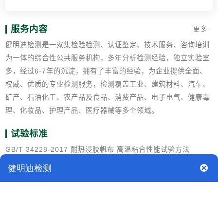
服务内容
更多
健明迪检测是一家集检验检测、认证鉴定、技术服务、咨询培训
为一体的综合性公共服务机构，多年分析检测经验，独立实验室
多，经过6-7年的沉淀，拥有了丰富的经验，为企业提供全面、
权威、优质的专业检测服务，检测覆盖工业、建筑材料、汽车、
矿产、石油化工、农产品及食品、消费产品、电子电气、健康毒
理、化妆品、护理产品、医疗器械等多个领域。
试验标准
GB/T 34228-2017 耐热浸胶帆布 高温粘合性能试验方法
GB/T 2941橡胶物理试验方法试样制备和调节通用程序
GB/T 6038橡胶试验胶料 配料、混炼和硫化 设备及操作程序
GB/T 8170数值修约规则与极限数值的表示和判定
GB/T 12833橡胶和塑料 撕裂强度和粘合强度测定中的多峰曲线
分析