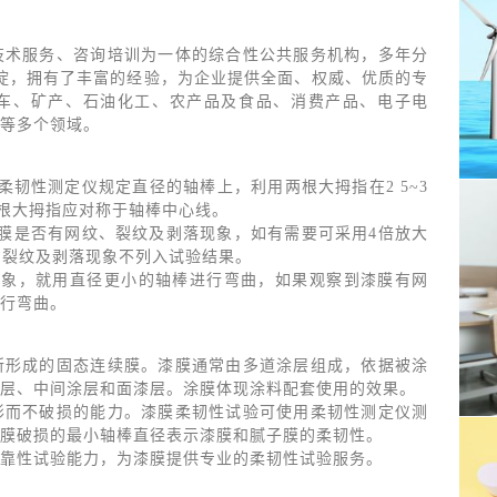
技术服务、咨询培训为一体的综合性公共服务机构，多年分
沉淀，拥有了丰富的经验，为企业提供全面、权威、优质的专
车、矿产、石油化工、农产品及食品、消费产品、电子电
等多个领域。
柔韧性测定仪规定直径的轴棒上，利用两根大拇指在2 5~3
两根大拇指应对称于轴棒中心线。
膜是否有网纹、裂纹及剥落现象，如有需要可采用4倍放大
、裂纹及剥落现象不列入试验结果。
现象，就用直径更小的轴棒进行弯曲，如果观察到漆膜有网
行弯曲。
所形成的固态连续膜。漆膜通常由多道涂层组成，依据被涂
层、中间涂层和面漆层。涂膜体现涂料配套使用的效果。
形而不破损的能力。漆膜柔韧性试验可使用柔韧性测定仪测
膜破损的最小轴棒直径表示漆膜和腻子膜的柔韧性。
靠性试验能力，为漆膜提供专业的柔韧性试验服务。