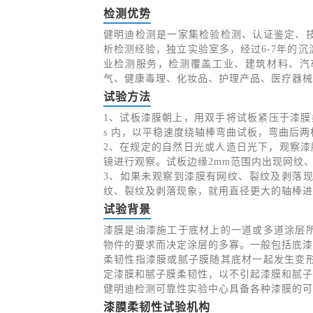
检测优势
健明迪检测是一家集检验检测、认证鉴定、
析检测经验，独立实验室多，经过6-7年的
业检测服务，检测覆盖工业、建筑材料、汽
气、健康毒理、化妆品、护理产品、医疗器械
试验方法
1、试板漆膜朝上，用双手将试板紧压于漆膜
s 内，以平稳速度绕轴棒弯曲试板，弯曲后
2、在规定的自然日光或人造日光下，观察漆
镜进行观察。试板边缘2mm范围内出现网纹
3、如果未观察到漆膜有网纹、裂纹及剥落
纹、裂纹及剥落现象，就用直径更大的轴棒进
试验背景
漆膜是油漆施工于底材上的一道或多道涂层
物件的要求而决定涂层的多寡。一般包括底漆
柔韧性指漆膜或腻子膜随其底材一起发生变
定漆膜和腻子膜柔韧性，以不引起漆膜和腻子
健明迪检测可靠性实验中心具备各种漆膜的可
漆膜柔韧性试验机构