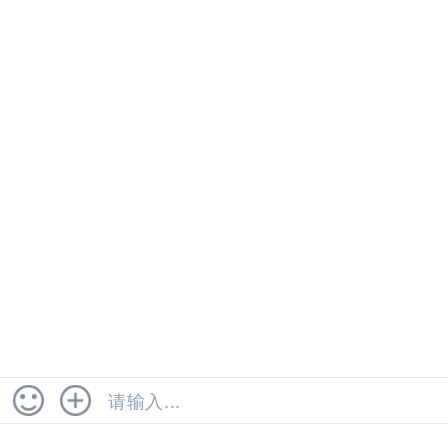
矿山测量
建筑工程测量
法律声明
投诉建议
网站地图
联系我们
COPYRIGHT © 2023 广州市健明迪检测有限公司 .
粤ICP备
2022046874号
首页
服务分类
热线电话
在线咨询