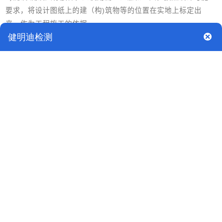
要求，将设计图纸上的建（构)筑物等的位置在实地上标定出
来，作为工程施工的依据。
测量背景
市政工程属于城市市政公用设施范畴，它包括了城市道路桥梁、
给排水管道（渠)、给污水厂站、煤热厂站和管线、隧道防洪工
程等。
市政工程质量关系到城市居民千家万户生命财产的安全；关系到
工程项目的投资效益、社会效益和环境效益；关系到城市政府的
形象和实践科学发展观构建和谐社会等诸多方面。 市政工程测量
工作是能否真正做好市政工程保证市政工程质量的第一个重要环
节，把设计蓝图付诸实施并指导市政工程施工从开工直至竣工，
这其中的每一步都离不开测量控制，工程施工如果没有测量的控
制和指导是不可想象的。
解决方案