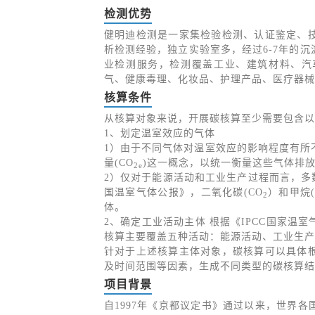
检测优势
健明迪检测是一家集检验检测、认证鉴定、
析检测经验，独立实验室多，经过6-7年的
业检测服务，检测覆盖工业、建筑材料、汽
气、健康毒理、化妆品、护理产品、医疗器械
核算条件
从核算对象来说，开展碳核算至少需要包含以
1、划定温室效应的气体
1）由于不同气体对温室效应的影响程度有所
量(CO
)这一概念，以统一衡量这些气体排
2e
2）仅对于能源活动和工业生产过程而言，多
国温室气体公报》，二氧化碳(CO
）和甲烷(
2
体。
2、确定工业活动主体 根据《IPCC国家
核算主要覆盖五种活动：能源活动、工业生产
针对于上述核算主体对象，碳核算可以具体
及时间范围等因素，生成不同类型的碳核算结
项目背景
自1997年《京都议定书》通过以来，世界