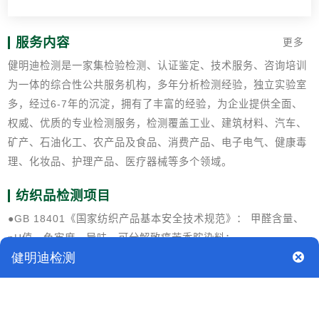
服务内容
更多
健明迪检测是一家集检验检测、认证鉴定、技术服务、咨询培训
为一体的综合性公共服务机构，多年分析检测经验，独立实验室
多，经过6-7年的沉淀，拥有了丰富的经验，为企业提供全面、
权威、优质的专业检测服务，检测覆盖工业、建筑材料、汽车、
矿产、石油化工、农产品及食品、消费产品、电子电气、健康毒
理、化妆品、护理产品、医疗器械等多个领域。
纺织品检测项目
●GB 18401《国家纺织产品基本安全技术规范》： 甲醛含量、
pH值、色牢度、异味、可分解致癌芳香胺染料；
●GB 31701《婴幼儿及儿童纺织产品安全技术规范》： 色牢
度、重金属、邻苯二甲酸酯、燃烧性能、填充物、附件（绳带
等）、锐物、标签等；
●REACH附件XVII： 甲醛、禁用偶氮染料、农药残留、荧光增