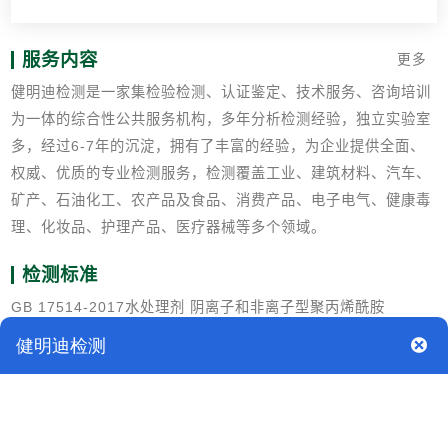
服务内容
更多
健明迪检测是一家集检验检测、认证鉴定、技术服务、咨询培训
为一体的综合性公共服务机构，多年分析检测经验，独立实验室
多，经过6-7年的沉淀，拥有了丰富的经验，为企业提供全面、
权威、优质的专业检测服务，检测覆盖工业、建筑材料、汽车、
矿产、石油化工、农产品及食品、消费产品、电子电气、健康毒
理、化妆品、护理产品、医疗器械等多个领域。
检测标准
GB 17514-2017水处理剂 阴离子和非离子型聚丙烯酰胺
GB/T 601化学试剂 标准滴定溶液的制备
GB/T 603化学试剂 试验方法中所用制剂及制品的制备
GB/T6003.1试验筛 技术要求和检验 第1部分：金属丝编织网试
验筛
GB/T6678化工产品采样总则 GB/T6680-2003液体化工产品采