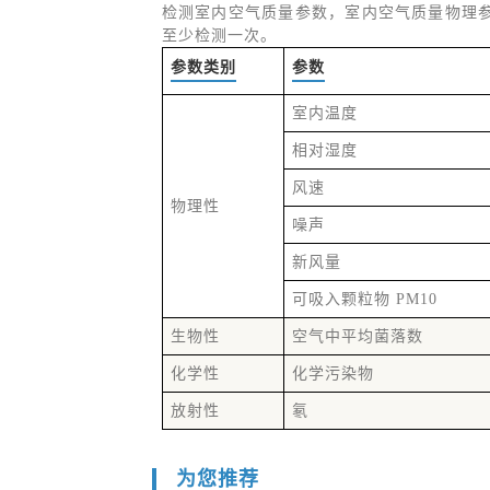
检测室内空气质量参数，室内空气质量物理参
至少检测一次。
参数类别
参数
室内温度
相对湿度
风速
物理性
噪声
新风量
可吸入颗粒物 PM10
生物性
空气中平均菌落数
化学性
化学污染物
放射性
氡
为您推荐