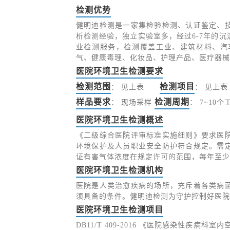
检测优势
健明迪检测是一家集检验检测、认证鉴定、
析检测经验，独立实验室多，经过6-7年的
业检测服务，检测覆盖工业、建筑材料、汽
气、健康毒理、化妆品、护理产品、医疗器械
医院环境卫生检测要求
检测范围
检测项目
：
见上表
：
见上表
样品要求
检测周期
：
现场采样
：
7~10个
医院环境卫生检测概述
《二级综合医院评审标准实施细则》要求医
环境保护及人员职业安全防护符合规定。需
证有害气体浓度在规定许可的范围，每年至少
医院环境卫生检测机构
医院是人类治愈疾病的场所，充斥着各类病
须具备的条件。健明迪检测为守护控制好医院
医院环境卫生检测项目
DB11/T 409-2016 《医院感染性疾