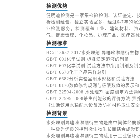
检测优势
健明迪检测是一家集检验检测、认证鉴定、
析检测经验，独立实验室多，经过6-7年的
业检测服务，检测覆盖工业、建筑材料、汽
气、健康毒理、化妆品、护理产品、医疗器械
检测标准
HG/T 3657-2017水处理剂 异噻唑啉酮衍生物
GB/T 601化学试剂 标准滴定溶液的制备
GB/T 603化学试剂 试验方法中所用制剂及
GB/T 6678化工产品采样总则
GB/T 6682分析实验室用水规格和试验方法
GB/T 8170数值修约规则与极限数值的表示
GB/T 22594-2008 水处理剂 密度测定方法通
GB/T 22595-2008杀生剂能效的评价方法 异
《生活饮用水输配水设备及防护材料卫生安全
检测背景
水处理剂异噻唑啉酮衍生物是由中间体经酰
一种极为优良的控制微生物生长而结合成淤积
水处理剂异噻唑啉酮衍生物适用于工业循环