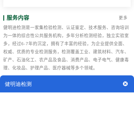
服务内容
更多
健明迪检测是一家集检验检测、认证鉴定、技术服务、咨询培训
为一体的综合性公共服务机构，多年分析检测经验，独立实验室
多，经过6-7年的沉淀，拥有了丰富的经验，为企业提供全面、
权威、优质的专业检测服务，检测覆盖工业、建筑材料、汽车、
矿产、石油化工、农产品及食品、消费产品、电子电气、健康毒
理、化妆品、护理产品、医疗器械等多个领域。
检测标准
HG/T 4329-2012 水处理剂 乙二胺四亚甲基膦酸五钠
GB/T 601化学试剂 标准滴定溶液的制备
GB/T 602-2002化学试剂 杂质测定用标准溶液的制备
GB/T 603化学试剂 试验方法中所用制剂及制品的制备
GB/T 6678-2003化工产品采样总则
GB/T 6682分析实验室用水规格和试验方法