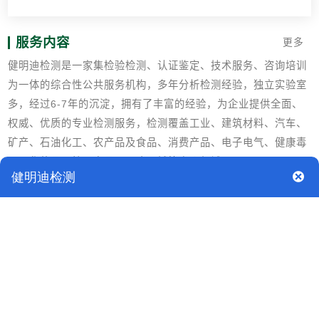
服务内容
更多
健明迪检测是一家集检验检测、认证鉴定、技术服务、咨询培训
为一体的综合性公共服务机构，多年分析检测经验，独立实验室
多，经过6-7年的沉淀，拥有了丰富的经验，为企业提供全面、
权威、优质的专业检测服务，检测覆盖工业、建筑材料、汽车、
矿产、石油化工、农产品及食品、消费产品、电子电气、健康毒
理、化妆品、护理产品、医疗器械等多个领域。
检测标准
QB/T 2818-2006 聚烯烃注塑包装桶
GB 9687食品包装用聚乙烯成型品卫生标准
GB 9688食品包装用聚丙烯成型品卫生标准
检测背景
聚烯烃注塑包装桶特指以聚烯经为主要原料，经注塑成型而制成