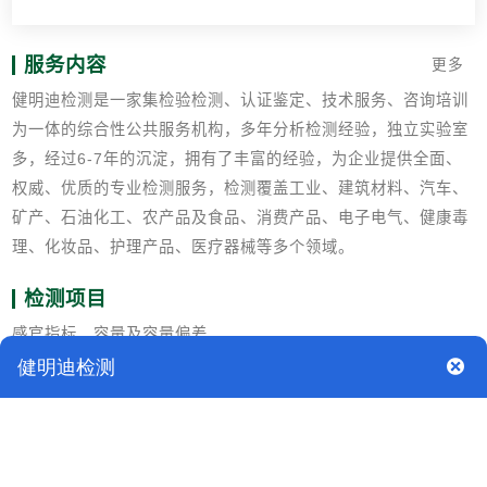
服务内容
更多
健明迪检测是一家集检验检测、认证鉴定、技术服务、咨询培训
为一体的综合性公共服务机构，多年分析检测经验，独立实验室
多，经过6-7年的沉淀，拥有了丰富的经验，为企业提供全面、
权威、优质的专业检测服务，检测覆盖工业、建筑材料、汽车、
矿产、石油化工、农产品及食品、消费产品、电子电气、健康毒
理、化妆品、护理产品、医疗器械等多个领域。
检测项目
感官指标、容量及容量偏差
物理性能：渗漏性能、杯身挺度
卫生指标：重金属、荧光性物质、脱色试验、微生物指标、蒸发
残渣、高锰酸钾消耗量
原材料指标：纸杯原材料使用添加剂、聚乙烯膜、石蜡。