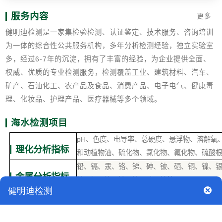
服务内容
更多
健明迪检测是一家集检验检测、认证鉴定、技术服务、咨询培训
为一体的综合性公共服务机构，多年分析检测经验，独立实验室
多，经过6-7年的沉淀，拥有了丰富的经验，为企业提供全面、
权威、优质的专业检测服务，检测覆盖工业、建筑材料、汽车、
矿产、石油化工、农产品及食品、消费产品、电子电气、健康毒
理、化妆品、护理产品、医疗器械等多个领域。
海水检测项目
pH、色度、电导率、总硬度、悬浮物、溶解氧
理化分析指标
和动植物油、硫化物、氯化物、氟化物、硫酸
铅、镉、汞、铬、锑、砷、铍、硒、铜、镍、
金属分析指标
铀、钒、铋、镓、锗、碲、铊等
苯系物、亚硝胺类化合物、总石油烃类、有机
有机分析指标
苯、有机氯农药、有机磷农药等