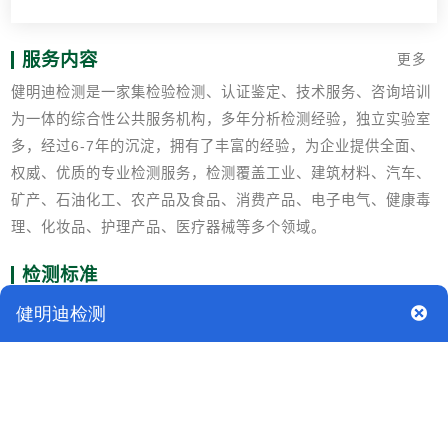
服务内容
更多
健明迪检测是一家集检验检测、认证鉴定、技术服务、咨询培训
为一体的综合性公共服务机构，多年分析检测经验，独立实验室
多，经过6-7年的沉淀，拥有了丰富的经验，为企业提供全面、
权威、优质的专业检测服务，检测覆盖工业、建筑材料、汽车、
矿产、石油化工、农产品及食品、消费产品、电子电气、健康毒
理、化妆品、护理产品、医疗器械等多个领域。
检测标准
SH/T 0370-1995(2005) 复合钙基润滑脂
GB/T 269润滑脂和石油脂锥入度测定法
GB/T -4929润滑脂滴点测定法
GB/T 7325―润滑脂和润滑油蒸发损失测定法
GB/T 7326―润滑脂铜片腐蚀试验法
GB/T 7631.8 润滑剂和有关产品(L类)的分类第8部分:×组(润滑