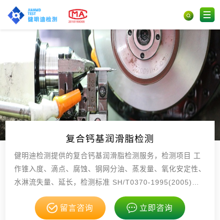
复合钙基润滑脂检测
健明迪检测提供的复合钙基润滑脂检测服务，检测项目 工
作锥入度、滴点、腐蚀、钢网分油、蒸发量、氧化安定性、
水淋流失量、延长，检测标准 SH/T0370-1995(2005)复
合钙基润滑脂 GB/T269润，具有CMA，CNAS资质。
留言咨询
立即咨询