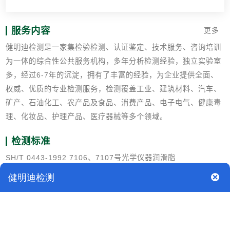
服务内容
更多
健明迪检测是一家集检验检测、认证鉴定、技术服务、咨询培训
为一体的综合性公共服务机构，多年分析检测经验，独立实验室
多，经过6-7年的沉淀，拥有了丰富的经验，为企业提供全面、
权威、优质的专业检测服务，检测覆盖工业、建筑材料、汽车、
矿产、石油化工、农产品及食品、消费产品、电子电气、健康毒
理、化妆品、护理产品、医疗器械等多个领域。
检测标准
SH/T 0443-1992 7106、7107号光学仪器润滑脂
GB/T 269润滑脂和石油脂锥入度测定法
GB/T 392润滑脂压力分油测定法
SH/T 0048 润滑脂相似粘度测定法
SH/T 0115润滑脂和固体烃滴点测定法
SH 0164 石油产品包装、贮运及交货验收规则