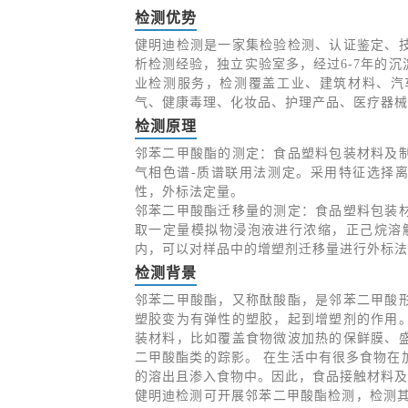
检测优势
健明迪检测是一家集检验检测、认证鉴定、
析检测经验，独立实验室多，经过6-7年的
业检测服务，检测覆盖工业、建筑材料、汽
气、健康毒理、化妆品、护理产品、医疗器械
检测原理
邻苯二甲酸酯的测定：食品塑料包装材料及
气相色谱-质谱联用法测定。采用特征选择离
性，外标法定量。
邻苯二甲酸酯迁移量的测定：食品塑料包装
取一定量模拟物浸泡液进行浓缩，正己烷溶
内，可以对样品中的增塑剂迁移量进行外标法
检测背景
邻苯二甲酸酯，又称酞酸酯，是邻苯二甲酸
塑胶变为有弹性的塑胶，起到增塑剂的作用
装材料，比如覆盖食物微波加热的保鲜膜、
二甲酸酯类的踪影。 在生活中有很多食物在
的溶出且渗入食物中。因此，食品接触材料及
健明迪检测可开展邻苯二甲酸酯检测，检测其