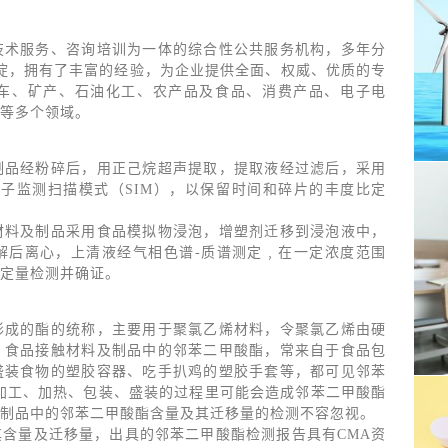
技术服务、咨询培训为一体的综合性公共服务机构，多年分
沉淀，拥有了丰富的经验，为企业提供全面、权威、优质的专
车、矿产、石油化工、农产品及食品、消费产品、电子电
等多个领域。
制品经粉碎后，用正己烷超声提取，提取液经过滤后，采用
子监测扫描模式（SIM），以保留时间和碎片的丰度比定
材料及制品采用食品模拟物浸泡，增塑剂迁移到浸泡液中，
解后离心，上清液经气相色谱-质谱测定﹐在一定浓度范围
定量检测并确证。
形成的酯的统称，主要用于聚氯乙烯材料，令聚氯乙烯由硬
。食品接触材料及制品中的邻苯二甲酸酯，常来自于食品包
盛装食物的塑胶容器、吃手扒鸡的塑胶手套等，都可见邻苯
加工、加热、包装、盛装的过程里可能会造成邻苯二甲酸酯
制品中的邻苯二甲酸酯含量及其迁移量的检测不容忽视。
含量及迁移量，出具的邻苯二甲酸酯检测报告具有CMA资