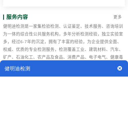
服务内容
更多
健明迪检测是一家集检验检测、认证鉴定、技术服务、咨询培训
为一体的综合性公共服务机构，多年分析检测经验，独立实验室
多，经过6-7年的沉淀，拥有了丰富的经验，为企业提供全面、
权威、优质的专业检测服务，检测覆盖工业、建筑材料、汽车、
矿产、石油化工、农产品及食品、消费产品、电子电气、健康毒
理、化妆品、护理产品、医疗器械等多个领域。
检测原理
试样经碳化后于800 ℃灼烧后的残渣的质量。
检测背景
灼烧残渣是指试样经碳化后于800℃灼烧后的残渣的质量，表示
无机物污染情况。无机污染物主要通过沉淀-溶解、氧化-还原、
配合作用、胶体形成、吸附-解吸等一系列物理化学作用进行迁