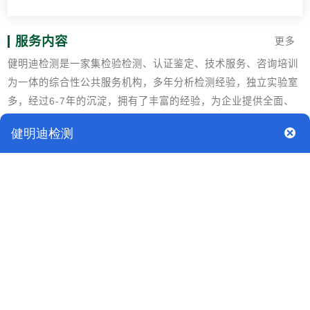
服务内容
更多
健明迪检测是一家集检验检测、认证鉴定、技术服务、咨询培训
为一体的综合性公共服务机构，多年分析检测经验，独立实验室
多，经过6-7年的沉淀，拥有了丰富的经验，为企业提供全面、
权威、优质的专业检测服务，检测覆盖工业、建筑材料、汽车、
矿产、石油化工、农产品及食品、消费产品、电子电气、健康毒
理、化妆品、护理产品、医疗器械等多个领域。
喷塑保温料质量鉴定
某公司建设冷库时，保温措施采取聚氨酯喷涂，共用料近30吨。
在工程完成后的第三个月。电焊工在库内焊接管道，焊接火花引
起保温材料起火，最终将喷涂保温材料全部烧完。随后，质量技
术监督局委托本司对涉案的保温材料进行燃烧性能鉴定。
专家组用PSH-01泡沫橡胶水平测试仪，HC-2氧指数测定仪等一
起对样品进行燃烧性能测试，水平燃烧平均燃烧时间＜15s，平