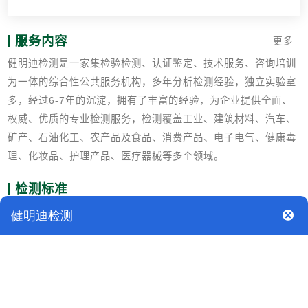
服务内容
更多
健明迪检测是一家集检验检测、认证鉴定、技术服务、咨询培训
为一体的综合性公共服务机构，多年分析检测经验，独立实验室
多，经过6-7年的沉淀，拥有了丰富的经验，为企业提供全面、
权威、优质的专业检测服务，检测覆盖工业、建筑材料、汽车、
矿产、石油化工、农产品及食品、消费产品、电子电气、健康毒
理、化妆品、护理产品、医疗器械等多个领域。
检测标准
QB/T 4535-2013 织物柔顺剂
GB/T 6368表面活性剂水溶液 pH值的测定 电位法
GB/T 6682分析实验室用水规格和试验方法
GB/T 13173-2008表面活性剂洗涤剂试验方法
GBT 16801织物调理剂抗静电性能的测定
GBT 26369 洗涤用品安全技术规范