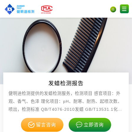
发蜡检测报告
健明迪检测提供的发蜡检测服务，检测项目 感官项目：外
观、香气、色泽 理化项目：pH、耐寒、耐热、起喷次数、
喷出，检测标准 QB/T4076-2010发蜡 GB/T13531.1化妆
品通用试验方，具有CMA，CNAS资质。
留言咨询
立即咨询