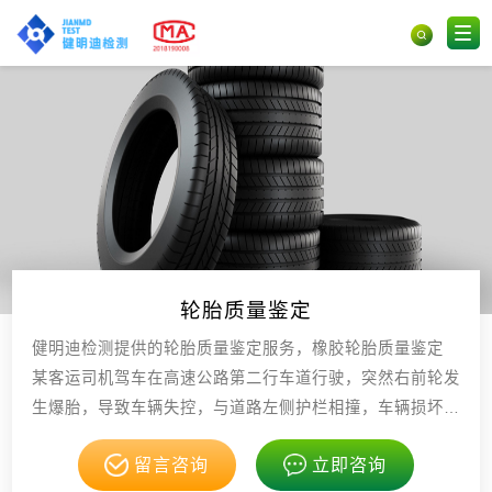
轮胎质量鉴定
健明迪检测提供的轮胎质量鉴定服务，橡胶轮胎质量鉴定
某客运司机驾车在高速公路第二行车道行驶，突然右前轮发
生爆胎，导致车辆失控，与道路左侧护栏相撞，车辆损坏，
驾驶人及多名乘客受伤，具有CMA，CNAS资质。
留言咨询
立即咨询