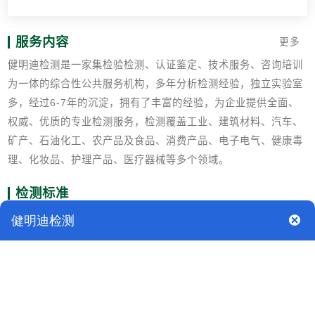
服务内容
更多
健明迪检测是一家集检验检测、认证鉴定、技术服务、咨询培训
为一体的综合性公共服务机构，多年分析检测经验，独立实验室
多，经过6-7年的沉淀，拥有了丰富的经验，为企业提供全面、
权威、优质的专业检测服务，检测覆盖工业、建筑材料、汽车、
矿产、石油化工、农产品及食品、消费产品、电子电气、健康毒
理、化妆品、护理产品、医疗器械等多个领域。
检测标准
GB 19877.3-2005特种香皂
QB/T 2485-2008香皂
QB/T 2623.1-2003肥皂试验方法 肥皂中游离苛性碱含量的测定
QB/T2623.2-2003肥皂试验方法 肥皂中总游离碱含量的测定
QB/T 2623.3-2003肥皂试验方法 肥皂中总碱量和总脂肪物含量
的测定