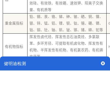
效硅、有效铁、有效硼、速效钾、阳离子交换
量、有机质等
铅、镉、汞、铬、锑、砷、铍、硒、铜、镍、
重金属指标
银、锌、锰、铝、锂、钡、钛、锡、硼、锶、
钴、钼、钍、铀、钒、铋、镓、锗、碲、铊等
挥发性卤代烃、挥发性总石油类烃、多氯联
苯、多环芳径、可提取有机卤化物、挥发性有
有机物指标
机物、半挥发性有机物、有机氯农药、有机磷
农药等
项目背景
选择科学的评价基准是区域土壤环境质量评价的关键，目前常用
的土壤环境质量评价基准包括土壤环境质量标准(GB15618-
1995)，相关行业或地方标准、土壤背景值、土壤临界值、土壤
有效态含量、对作物的剂量效应值，其中以土壤环境质量标准
(GB15618-1995)应用最为普遍.在分析了上列各类土壤环境质
量评价基准优点与不足的基础上，指出在进行区域土壤环境质量