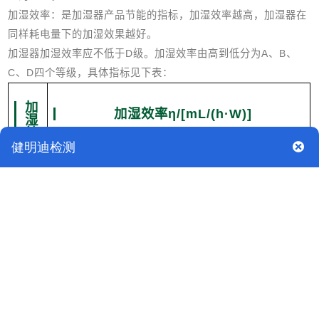
加湿效率：是加湿器产品节能的指标，加湿效率越高，加湿器在
同样耗电量下的加湿效果越好。
加湿器加湿效率应不低于D级。加湿效率由高到低分为A、B、
C、D四个等级，具体指标见下表：
加
加湿效率η/[mL/(h·W)]
湿
效
率
蒸发式及复
功能组合一
等
超声波式
电热式
合式
体机
级
A
η≥13.5
η≥14.5
η≥1.9
η≥17.0
11.5≤η＜
12.5≤η＜
1.5≤η＜
13.0≤η＜
B
13.5
14.5
1.9
17.0
9.5≤η＜
10.5≤η＜
1.1≤η＜
9.0≤η＜
C
11.5
12.5
1.5
13.0