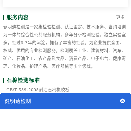
服务内容
更多
健明迪检测是一家集检验检测、认证鉴定、技术服务、咨询培训
为一体的综合性公共服务机构，多年分析检测经验，独立实验室
多，经过6-7年的沉淀，拥有了丰富的经验，为企业提供全面、
权威、优质的专业检测服务，检测覆盖工业、建筑材料、汽车、
矿产、石油化工、农产品及食品、消费产品、电子电气、健康毒
理、化妆品、护理产品、医疗器械等多个领域。
石棉检测标准
· GB/T 539-2008耐油石棉橡胶板
· GB/T 3985-2008石棉橡胶板
· GB/T 3039-1994石棉水泥输水管及其接头
· GB/T 540-2008耐油石棉橡胶板试验方法
· GB/T 2469-1996硫铁矿和硫精矿中碳含量的测定 烧碱石棉重
量法