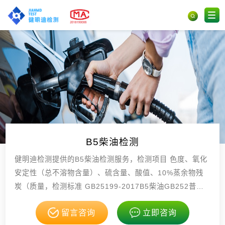
B5柴油检测
健明迪检测提供的B5柴油检测服务，检测项目 色度、氧化
安定性（总不溶物含量）、硫含量、酸值、10%蒸余物残
炭（质量，检测标准 GB25199-2017B5柴油GB252普通
柴油 GB/T261闪点，具有CMA，CNAS资质。
留言咨询
立即咨询