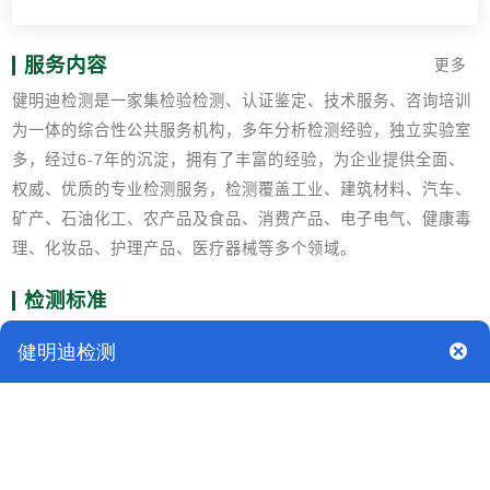
服务内容
更多
健明迪检测是一家集检验检测、认证鉴定、技术服务、咨询培训
为一体的综合性公共服务机构，多年分析检测经验，独立实验室
多，经过6-7年的沉淀，拥有了丰富的经验，为企业提供全面、
权威、优质的专业检测服务，检测覆盖工业、建筑材料、汽车、
矿产、石油化工、农产品及食品、消费产品、电子电气、健康毒
理、化妆品、护理产品、医疗器械等多个领域。
检测标准
GB 25199-2017 B5柴油 GB 252普通柴油
GB/T 261闪点的测定 宾斯基-马丁闭口杯法
GB/T 264 石油产品酸值测定法
GB/T 265石油产品运动粘度测定法和动力粘度计算法
GB/T 268石油产品残炭测定法（康氏法）
GB/T 386柴油着火性质测定法（十六烷值法）