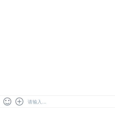
糕点测试
检测项目 糕点的发证检验、定期监督检验和出厂检验
项目按下表中列出的检验项目进行。出厂检验项目中
注有“*”标记的，企业应当每年检验两次，具有
CMA，CNAS资质。
2023-03-29
检测认证服务
动物油脂检测
检测项目 序号 检验项目 发证 监督 出厂 备注 1 感官
√ √ √ 2 水分 √ √ 3 折光率 √ √ 猪油有此项目要求 4
酸价 √ √ √ 5 过氧化，具有CMA，CNAS资质。
2023-03-29
检测认证服务
首页
<
4
5
6
7
8
>
末页
首页
服务分类
联系电话
在线咨询