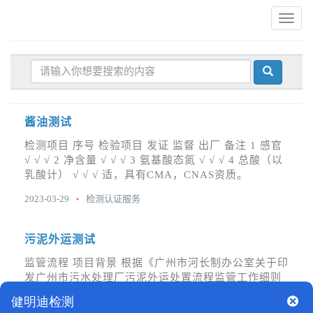
广
州
第
三
方
检
测
机
酱油测试污泥外运测试绿色建材产品检测
酱油测试
构
检测项目 序号 检验项目 发证 监督 出厂 备注 1 感官
√ √ √ 2 净含量 √ √ √ 3 氨基酸态氮 √ √ √ 4 总酸（以
乳酸计） √ √ √ 适，具有CMA，CNAS资质。
2023-03-29
检测认证服务
污泥外运测试
监管流程 项目背景 根据《广州市河长制办公室关于印
发广州市污水处理厂污泥外运处置流程监管工作细则
（试行）的通知》穗河长办〔2018〕149号）要求，
具有CMA，CNAS资质。