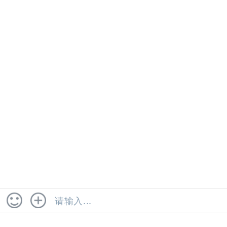
医院消毒卫生检测
检测项目 监测对象 监测指标 监测方法及评价 灭菌医
疗用品 无菌试验 GB15982-2012 《医院消毒卫生标
准》 《消毒技术规范》 使用中的消毒剂 细菌总数，
具有CMA，CNAS资质。
2023-03-29
检测认证服务
水泥质量鉴定
水泥质量鉴定 某厂家建设工厂时铺设混凝土地，同时
将门口道路也经过混凝土修建，以方便货物运输，具
有CMA，CNAS资质。
2023-03-29
检测认证服务
首页
<
5
6
7
8
9
>
末页
首页
服务分类
联系电话
在线咨询